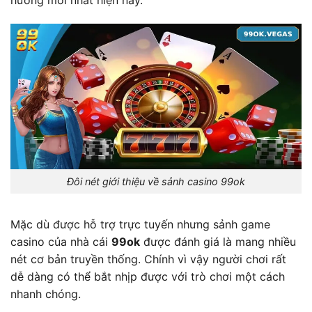
hướng mới nhất hiện nay.
Đôi nét giới thiệu về sảnh casino 99ok
Mặc dù được hỗ trợ trực tuyến nhưng sảnh game
casino của nhà cái
99ok
được đánh giá là mang nhiều
nét cơ bản truyền thống. Chính vì vậy người chơi rất
dễ dàng có thể bắt nhịp được với trò chơi một cách
nhanh chóng.