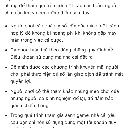
nhưng để tham gia trò chơi một cách an toàn, người
chơi cần lưu ý những đặc điểm sau đây:
Người chơi cần quản lý số vốn của mình một cách
hợp lý để không bị hoang phí khi không gặp may
mắn trong việc cá cược.
Cá cược tuân thủ theo đúng những quy định về
Điều khoản sử dụng mà nhà cái đặt ra.
Để nhận được các chương trình khuyến mãi người
chơi phải thực hiện đủ số lần giao dịch để tránh mất
quyền lợi.
Người chơi có thể tham khảo những mẹo chơi của
những người có kinh nghiệm để lại, để đảm bảo
giành chiến thắng.
Trong quá trình tham gia sảnh game, nhà cái yêu
cầu bạn chỉ nên sử dụng đúng một tài khoản duy