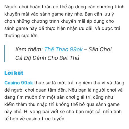
Người chơi hoàn toàn có thể áp dụng các chương trình
khuyến mãi vào sảnh game này nhé. Bạn cần lưu ý
chọn những chương trình khuyến mãi áp dụng cho
sảnh game này để thực hiện nhận ưu đãi, và được trả
thưởng cực lớn.
Xem thêm:
Thể Thao 99ok
– Sân Chơi
Cá Độ Dành Cho Bet Thủ
Lời kết
Casino 99ok
thực sự là một trải nghiệm thú vị và đáng
để người chơi quan tâm đến. Nếu bạn là người chơi và
đang tìm muốn tìm một sân chơi giải trí, cũng như
kiếm thêm thu nhập thì không thể bỏ qua sảnh game
này nhé. Hi vọng bài viết sẽ cho bạn một cái nhìn tinh
tế hơn về casino trực tuyến.