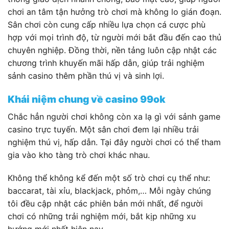
chơi an tâm tận hưởng trò chơi mà không lo gián đoạn.
Sân chơi còn cung cấp nhiều lựa chọn cá cược phù
hợp với mọi trình độ, từ người mới bắt đầu đến cao thủ
chuyên nghiệp. Đồng thời, nền tảng luôn cập nhật các
chương trình khuyến mãi hấp dẫn, giúp trải nghiệm
sảnh casino thêm phần thú vị và sinh lợi.
Khái niệm chung về casino 99ok
Chắc hẳn người chơi không còn xa lạ gì với sảnh game
casino trực tuyến. Một sân chơi đem lại nhiều trải
nghiệm thú vị, hấp dẫn. Tại đây người chơi có thể tham
gia vào kho tàng trò chơi khác nhau.
Không thể không kể đến một số trò chơi cụ thể như:
baccarat, tài xỉu, blackjack, phỏm,… Mỗi ngày chúng
tôi đều cập nhật các phiên bản mới nhất, để người
chơi có những trải nghiệm mới, bắt kịp những xu