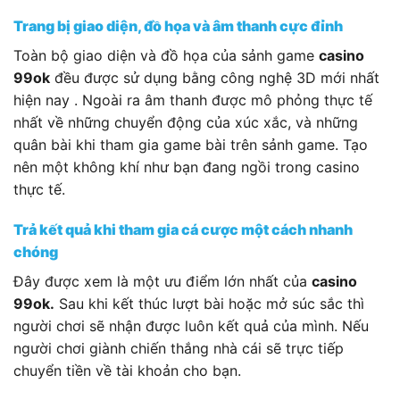
Trang bị giao diện, đồ họa và âm thanh cực đỉnh
Toàn bộ giao diện và đồ họa của sảnh game
casino
99ok
đều được sử dụng bằng công nghệ 3D mới nhất
hiện nay . Ngoài ra âm thanh được mô phỏng thực tế
nhất về những chuyển động của xúc xắc, và những
quân bài khi tham gia game bài trên sảnh game. Tạo
nên một không khí như bạn đang ngồi trong casino
thực tế.
Trả kết quả khi tham gia cá cược một cách nhanh
chóng
Đây được xem là một ưu điểm lớn nhất của
casino
99ok.
Sau khi kết thúc lượt bài hoặc mở súc sắc thì
người chơi sẽ nhận được luôn kết quả của mình. Nếu
người chơi giành chiến thắng nhà cái sẽ trực tiếp
chuyển tiền về tài khoản cho bạn.