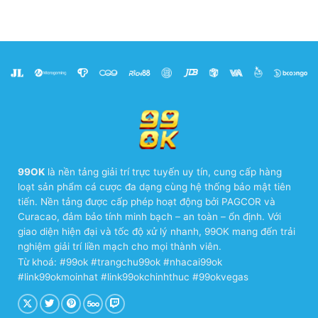
99OK
là nền tảng giải trí trực tuyến uy tín, cung cấp hàng
loạt sản phẩm cá cược đa dạng cùng hệ thống bảo mật tiên
tiến. Nền tảng được cấp phép hoạt động bởi PAGCOR và
Curacao, đảm bảo tính minh bạch – an toàn – ổn định. Với
giao diện hiện đại và tốc độ xử lý nhanh, 99OK mang đến trải
nghiệm giải trí liền mạch cho mọi thành viên.
Từ khoá: #99ok #trangchu99ok #nhacai99ok
#link99okmoinhat #link99okchinhthuc #99okvegas