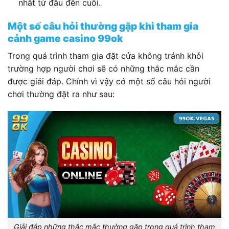
nhất từ đầu đến cuối.
Một số câu hỏi thường gặp khi tham gia
cảnh game casino 99ok
Trong quá trình tham gia đặt cửa không tránh khỏi
trường hợp người chơi sẽ có những thắc mắc cần
được giải đáp. Chính vì vậy có một số câu hỏi người
chơi thường đặt ra như sau:
Giải đáp những thắc mắc thường gặp trong quá trình tham