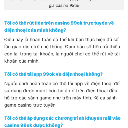
gia casino 99ok
Tôi có thể rút tiền trên casino 99ok trực tuyến về
điện thoại của mình không?
Điều này là hoàn toàn có thể khi bạn thực hiện đủ số
lần giao dịch trên hệ thống. Đảm bảo số tiền tối thiểu
còn lại trong tài khoản, là người chơi có thể rút về tài
khoản của mình.
Tôi có thể tải app 99ok về điện thoại không?
Người chơi hoàn toàn có thể tải app về điện thoại để
sử dụng được mượt hơn tại áp ở trên điện thoại đều
hỗ trợ các sảnh game như trên máy tính. Kể cả sảnh
game casino trực tuyến.
Tôi có thể áp dụng các chương trình khuyến mãi vào
casino 99ok được không?