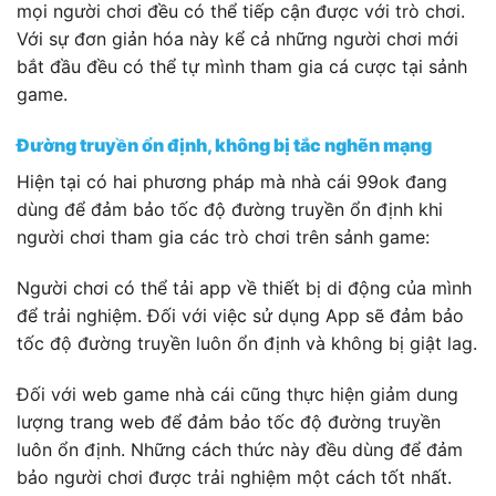
mọi người chơi đều có thể tiếp cận được với trò chơi.
Với sự đơn giản hóa này kể cả những người chơi mới
bắt đầu đều có thể tự mình tham gia cá cược tại sảnh
game.
Đường truyền ổn định, không bị tắc nghẽn mạng
Hiện tại có hai phương pháp mà nhà cái 99ok đang
dùng để đảm bảo tốc độ đường truyền ổn định khi
người chơi tham gia các trò chơi trên sảnh game:
Người chơi có thể tải app về thiết bị di động của mình
để trải nghiệm. Đối với việc sử dụng App sẽ đảm bảo
tốc độ đường truyền luôn ổn định và không bị giật lag.
Đối với web game nhà cái cũng thực hiện giảm dung
lượng trang web để đảm bảo tốc độ đường truyền
luôn ổn định. Những cách thức này đều dùng để đảm
bảo người chơi được trải nghiệm một cách tốt nhất.