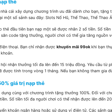
nạp thẻ
 nhà cái xây dựng chương trình ưu đãi dành cho bạn, tặng t
 tại một số sảnh sau đây: Slots Nổ Hũ, Thể Thao, Thể Thao
p thẻ đầu tiên bạn nạp một sẽ được nhân 2 số tiền. Số tiề
 săn code tặng thưởng, người chơi có thể gia tăng nguồn vố
điện thoại. Bạn chỉ nhận được
khuyến mãi 99ok
khi bạn th
i khoản.
hội nhận thưởng tối đa lên đến 15 triệu đồng. Yêu cầu từ p
ẽ được tính trong vòng 1 tháng. Nếu bạn không tham gia đủ 
0% giá trị nạp thẻ
p dụng cùng với chương trình tặng thưởng 100%. Đối với ch
iền. Số tiền tối đa người chơi có thể nhận được lên đến 20 
uyển khoản ngân hàng hoặc sử dụng ví điện tử. Các sảnh 