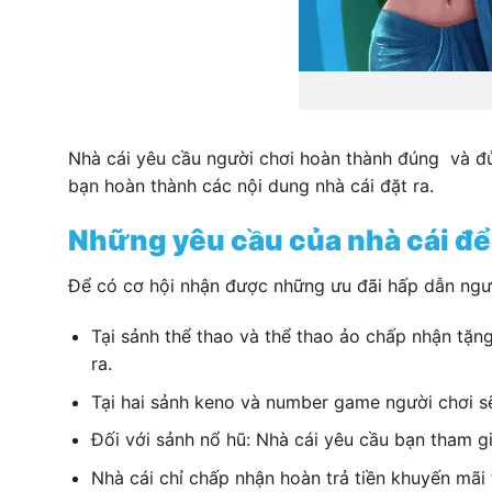
Nhà cái yêu cầu người chơi hoàn thành đúng và đủ 
bạn hoàn thành các nội dung nhà cái đặt ra.
Những yêu cầu của nhà cái đ
Để có cơ hội nhận được những ưu đãi hấp dẫn ngườ
Tại sảnh thể thao và thể thao ảo chấp nhận tặng
ra.
Tại hai sảnh keno và number game người chơi s
Đối với sảnh nổ hũ: Nhà cái yêu cầu bạn tham g
Nhà cái chỉ chấp nhận hoàn trả tiền khuyến mãi 