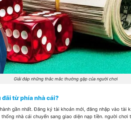
Giải đáp những thắc mắc thường gặp của người chơi
 đãi từ phía nhà cái?
 hành gần nhất. Đăng ký tài khoản mới, đăng nhập vào tài
ệ thống nhà cái chuyển sang giao diện nạp tiền. người chơ