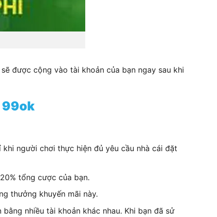
n sẽ được cộng vào tài khoản của bạn ngay sau khi
i 99ok
 khi người chơi thực hiện đủ yêu cầu nhà cái đặt
 20% tổng cược của bạn.
ặng thưởng khuyến mãi này.
n bằng nhiều tài khoản khác nhau. Khi bạn đã sử