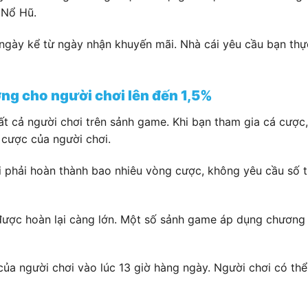
 Nổ Hũ.
ngày kể từ ngày nhận khuyến mãi. Nhà cái yêu cầu bạn thực 
ng cho người chơi lên đến 1,5%
ất cả người chơi trên sảnh game. Khi bạn tham gia cá cược,
 cược của người chơi.
i phải hoàn thành bao nhiêu vòng cược, không yêu cầu số t
 được hoàn lại càng lớn. Một số sảnh game áp dụng chương 
của người chơi vào lúc 13 giờ hàng ngày. Người chơi có thể