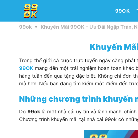
Bỏ
99OK
qua
nội
dung
99ok
»
Khuyến Mãi 99OK – Ưu Đãi Ngập Tràn, N
Khuyến Mãi
Trong thế giới cá cược trực tuyến ngày càng phát t
99OK
mang đến một trải nghiệm hoàn toàn khác bi
hàng tuần đến quà tặng đặc biệt. Không chỉ đơn thu
mà hơn. Nếu bạn đang tìm kiếm một điểm đến trực t
Những chương trình khuyến m
Do
99ok
là một nhà cái uy tín và lành mạnh, chính
Chương trình khuyến mãi tại nhà cái 99ok có nhữn