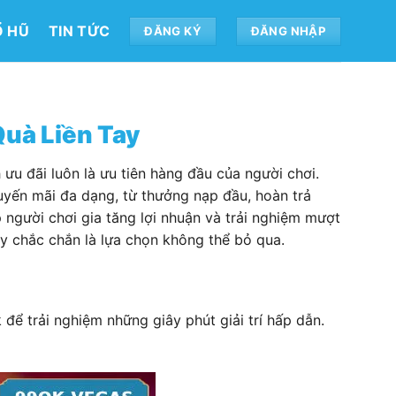
Ổ HŨ
TIN TỨC
ĐĂNG KÝ
ĐĂNG NHẬP
uà Liền Tay
 ưu đãi luôn là ưu tiên hàng đầu của người chơi.
uyến mãi đa dạng, từ thưởng nạp đầu, hoàn trả
 người chơi gia tăng lợi nhuận và trải nghiệm mượt
ày chắc chắn là lựa chọn không thể bỏ qua.
để trải nghiệm những giây phút giải trí hấp dẫn.