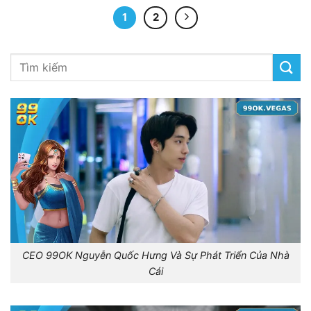
1
2
CEO 99OK Nguyễn Quốc Hưng Và Sự Phát Triển Của Nhà
Cái