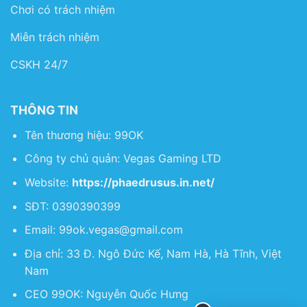
Chơi có trách nhiệm
Miễn trách nhiệm
CSKH 24/7
THÔNG TIN
Tên thương hiệu: 99OK
Công ty chủ quản: Vegas Gaming LTD
Website:
https://phaedrusus.in.net/
SĐT:
0390390399
Email:
99ok.vegas@gmail.com
Địa chỉ:
33 Đ. Ngô Đức Kế, Nam Hà, Hà Tĩnh, Việt
Nam
CEO 99OK:
Nguyễn Quốc Hưng