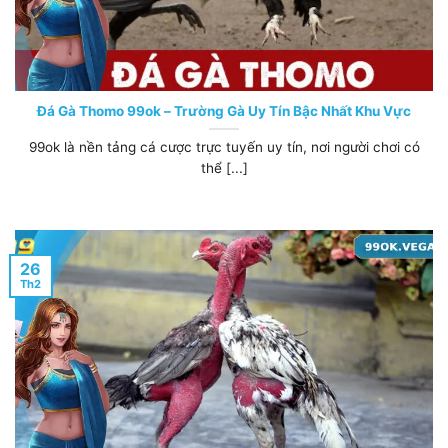
Đá Gà Thomo 99ok – Trường Gà Uy Tín Bậc Nhất Khu Vực
99ok là nền tảng cá cược trực tuyến uy tín, nơi người chơi có
thể [...]
26
Th2