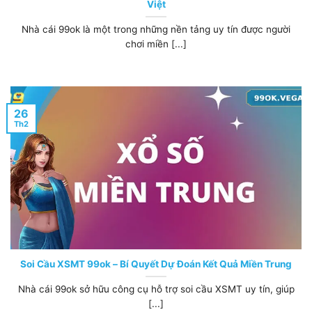
Việt
Nhà cái 99ok là một trong những nền tảng uy tín được người
chơi miền [...]
26
Th2
Soi Cầu XSMT 99ok – Bí Quyết Dự Đoán Kết Quả Miền Trung
Nhà cái 99ok sở hữu công cụ hỗ trợ soi cầu XSMT uy tín, giúp
[...]