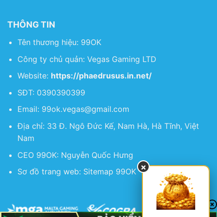
THÔNG TIN
Tên thương hiệu: 99OK
Công ty chủ quản: Vegas Gaming LTD
Website:
https://phaedrusus.in.net/
SĐT:
0390390399
Email:
99ok.vegas@gmail.com
Địa chỉ:
33 Đ. Ngô Đức Kế, Nam Hà, Hà Tĩnh, Việt
Nam
CEO 99OK:
Nguyễn Quốc Hưng
×
Sơ đồ trang web:
Sitemap 99OK