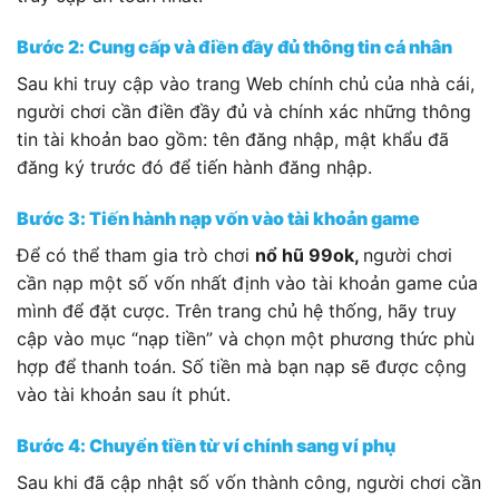
Bước 2: Cung cấp và điền đầy đủ thông tin cá nhân
Sau khi truy cập vào trang Web chính chủ của nhà cái,
người chơi cần điền đầy đủ và chính xác những thông
tin tài khoản bao gồm: tên đăng nhập, mật khẩu đã
đăng ký trước đó để tiến hành đăng nhập.
Bước 3: Tiến hành nạp vốn vào tài khoản game
Để có thể tham gia trò chơi
nổ hũ 99ok,
người chơi
cần nạp một số vốn nhất định vào tài khoản game của
mình để đặt cược. Trên trang chủ hệ thống, hãy truy
cập vào mục “nạp tiền” và chọn một phương thức phù
hợp để thanh toán. Số tiền mà bạn nạp sẽ được cộng
vào tài khoản sau ít phút.
Bước 4: Chuyển tiền từ ví chính sang ví phụ
Sau khi đã cập nhật số vốn thành công, người chơi cần