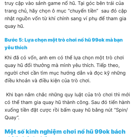
truy cập vào sảnh game nổ hũ. Tại góc bên trái của
trang chủ, hãy chọn ô mục “chuyển tiền” sau đó cập
nhật nguồn vốn từ khí chính sang ví phụ để tham gia
quay hũ.
Bước 5: Lựa chọn một trò chơi nổ hũ 99ok mà bạn
yêu thích
Khi đã có vốn, anh em có thể lựa chọn một trò chơi
quay hũ đổi thưởng mà mình yêu thích. Tiếp theo,
người chơi cần tìm mục hướng dẫn và đọc kỹ những
điều khoản và điều kiện của trò chơi.
Khi bạn nắm chắc những quy luật của trò chơi thì mới
có thể tham gia quay hũ thành công. Sau đó tiến hành
xuống tiền đặt cược rồi bấm quay hũ bằng nút “Spin/
Quay”.
Một số kinh nghiệm chơi nổ hũ 99ok bách