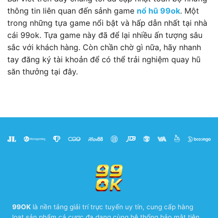
thông tin liên quan đến sảnh game
nổ hũ 99ok
. Một
trong những tựa game nổi bật và hấp dẫn nhất tại nhà
cái 99ok. Tựa game này đã để lại nhiều ấn tượng sâu
sắc với khách hàng. Còn chần chờ gì nữa, hãy nhanh
tay đăng ký tài khoản để có thể trải nghiệm quay hũ
săn thưởng tại đây.
99OK
là nền tảng giải trí trực tuyến uy tín, cung cấp hàng
loạt sản phẩm cá cược đa dạng cùng hệ thống bảo mật tiên