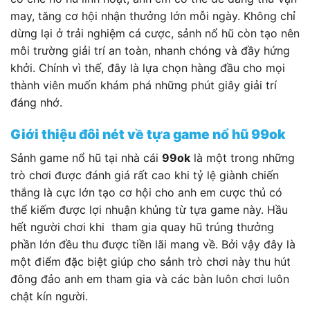
may, tăng cơ hội nhận thưởng lớn mỗi ngày. Không chỉ
dừng lại ở trải nghiệm cá cược, sảnh nổ hũ còn tạo nên
môi trường giải trí an toàn, nhanh chóng và đầy hứng
khởi. Chính vì thế, đây là lựa chọn hàng đầu cho mọi
thành viên muốn khám phá những phút giây giải trí
đáng nhớ.
Giới thiệu đôi nét về tựa game nổ hũ 99ok
Sảnh game nổ hũ tại nhà cái
99ok
là một trong những
trò chơi được đánh giá rất cao khi tỷ lệ giành chiến
thắng là cực lớn tạo cơ hội cho anh em cược thủ có
thể kiếm được lợi nhuận khủng từ tựa game này. Hầu
hết người chơi khi tham gia quay hũ trúng thưởng
phần lớn đều thu được tiền lãi mang về. Bởi vậy đây là
một điểm đặc biệt giúp cho sảnh trò chơi này thu hút
đông đảo anh em tham gia và các bàn luôn chơi luôn
chật kín người.