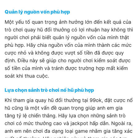
Quản lý nguồn vốn phù hợp
Một yếu tố quan trọng ảnh hưởng lớn đến kết quả của
trò chơi quay hũ đổi thưởng có lợi nhuận hay không thì
người chơi phải biết quản lý nguồn vốn của mình thật
phù hợp. Hãy chia nguồn vốn của mình thành các mức
cược nhỏ và không được vượt số tiền đã được quy
định. Điều này sẽ giúp cho người chơi kiểm soát được
số tiền của mình và tránh được trường hợp mất kiểm
soát khi thua cuộc.
Lựa chọn sảnh trò chơi nổ hũ phù hợp
Khi tham gia quay hũ đổi thưởng tại 99ok, đặt cược nổ
hũ cũng là một vấn đề quan trọng giúp anh em gia
tăng tỷ lệ chiến thắng. Hãy lựa chọn những sảnh trò
chơi có mức thưởng cao và jackpot hấp dẫn. Ngoài ra,
anh em nên chơi đa dạng loại game nhằm gia tăng xác