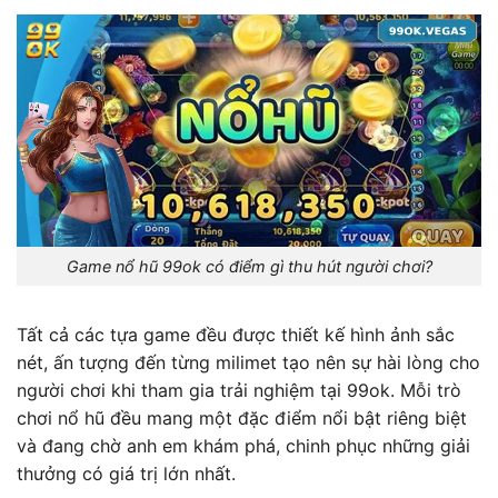
Game nổ hũ 99ok có điểm gì thu hút người chơi?
Tất cả các tựa game đều được thiết kế hình ảnh sắc
nét, ấn tượng đến từng milimet tạo nên sự hài lòng cho
người chơi khi tham gia trải nghiệm tại 99ok. Mỗi trò
chơi nổ hũ đều mang một đặc điểm nổi bật riêng biệt
và đang chờ anh em khám phá, chinh phục những giải
thưởng có giá trị lớn nhất.