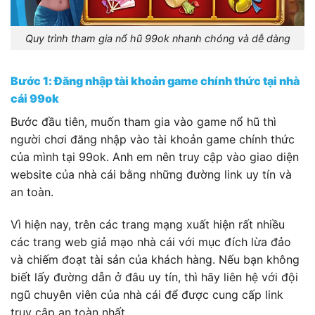
Quy trình tham gia nổ hũ 99ok nhanh chóng và dễ dàng
Bước 1: Đăng nhập tài khoản game chính thức tại nhà
cái 99ok
Bước đầu tiên, muốn tham gia vào game nổ hũ thì
người chơi đăng nhập vào tài khoản game chính thức
của mình tại 99ok. Anh em nên truy cập vào giao diện
website của nhà cái bằng những đường link uy tín và
an toàn.
Vì hiện nay, trên các trang mạng xuất hiện rất nhiều
các trang web giả mạo nhà cái với mục đích lừa đảo
và chiếm đoạt tài sản của khách hàng. Nếu bạn không
biết lấy đường dẫn ở đâu uy tín, thì hãy liên hệ với đội
ngũ chuyên viên của nhà cái để được cung cấp link
truy cập an toàn nhất.