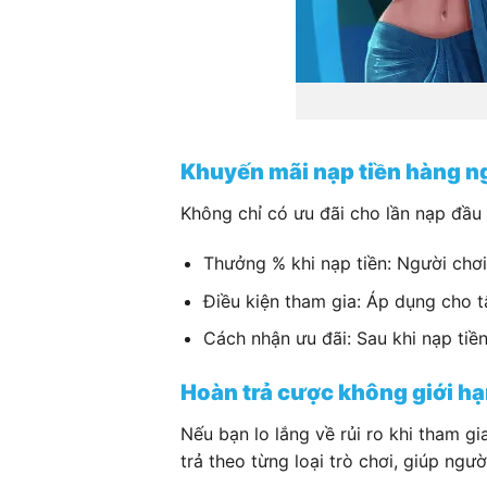
Khuyến mãi nạp tiền hàng n
Không chỉ có ưu đãi cho lần nạp đầu
Thưởng % khi nạp tiền: Người chơi
Điều kiện tham gia: Áp dụng cho t
Cách nhận ưu đãi: Sau khi nạp tiề
Hoàn trả cược không giới h
Nếu bạn lo lắng về rủi ro khi tham g
trả theo từng loại trò chơi, giúp ngư