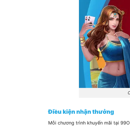
C
Điều kiện nhận thưởng
Mỗi chương trình khuyến mãi tại 99O