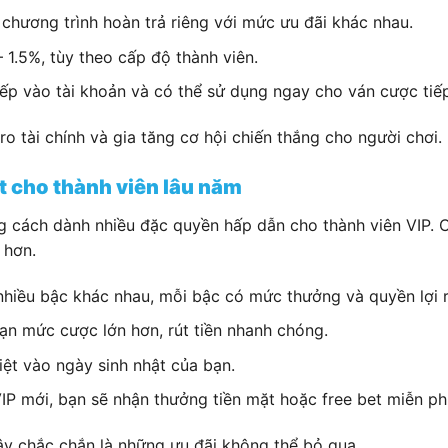
chương trình hoàn trả riêng với mức ưu đãi khác nhau.
 1.5%, tùy theo cấp độ thành viên.
iếp vào tài khoản và có thể sử dụng ngay cho ván cược tiế
ro tài chính và gia tăng cơ hội chiến thắng cho người chơi.
t cho thành viên lâu năm
 cách dành nhiều đặc quyền hấp dẫn cho thành viên VIP. C
 hơn.
nhiều bậc khác nhau, mỗi bậc có mức thưởng và quyền lợi r
hạn mức cược lớn hơn, rút tiền nhanh chóng.
ệt vào ngày sinh nhật của bạn.
VIP mới, bạn sẽ nhận thưởng tiền mặt hoặc free bet miễn phí
đây chắc chắn là những ưu đãi không thể bỏ qua.