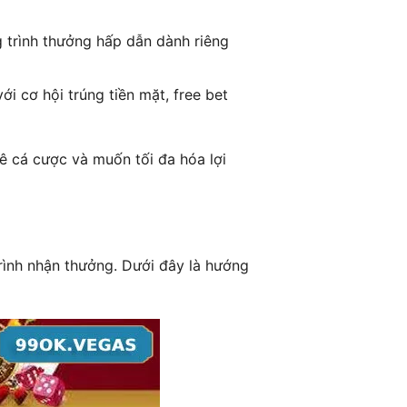
 trình thưởng hấp dẫn dành riêng
 cơ hội trúng tiền mặt, free bet
ê cá cược và muốn tối đa hóa lợi
trình nhận thưởng. Dưới đây là hướng