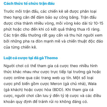
Cách thức tổ chức trận đấu
Trước mỗi trận đấu, các chiến kê sẽ được phân loại
theo hạng cân để đảm bảo sự công bằng. Trận đấu
được chia thành nhiều vòng, mỗi vòng kéo dài từ 10-15
phút hoặc cho đến khi có kết quả thắng thua rõ ràng.
Các trận đấu thường rất gay cấn và thu hút người xem
bởi những pha ra đòn mạnh mẽ và chiến thuật độc đáo
của từng chiến kê.
Luật cá cược tại đá gà Thomo
Người chơi có thể tham gia cá cược theo nhiều hình
thức khác nhau như cược trực tiếp tại trường gà hoặc
cược online qua các trang web uy tín. Một số loại
cược phổ biến gồm cược Meron (gà chủ nhà), Wala
(gà khách) hoặc cược hòa (BDD). Khi tham gia cá
cược, người chơi cần lưu ý đến tỷ lệ cược và các điều
khoản quy định để tránh rủi ro không đáng có.