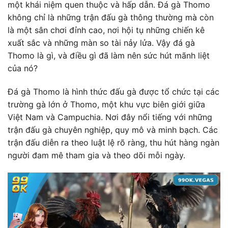
một khái niệm quen thuộc và hấp dẫn. Đá gà Thomo
không chỉ là những trận đấu gà thông thường mà còn
là một sân chơi đỉnh cao, nơi hội tụ những chiến kê
xuất sắc và những màn so tài nảy lửa. Vậy đá gà
Thomo là gì, và điều gì đã làm nên sức hút mãnh liệt
của nó?
Đá gà Thomo là hình thức đấu gà được tổ chức tại các
trường gà lớn ở Thomo, một khu vực biên giới giữa
Việt Nam và Campuchia. Nơi đây nổi tiếng với những
trận đấu gà chuyên nghiệp, quy mô và minh bạch. Các
trận đấu diễn ra theo luật lệ rõ ràng, thu hút hàng ngàn
người đam mê tham gia và theo dõi mỗi ngày.