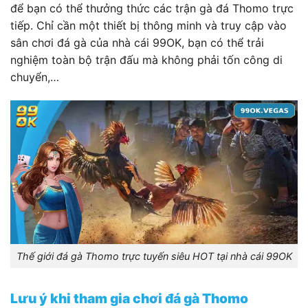
để bạn có thể thưởng thức các trận gà đá Thomo trực
tiếp. Chỉ cần một thiết bị thông minh và truy cập vào
sân chơi đá gà của nhà cái 99OK, bạn có thể trải
nghiệm toàn bộ trận đấu mà không phải tốn công di
chuyển,…
Thế giới đá gà Thomo trực tuyến siêu HOT tại nhà cái 99OK
Lưu ý khi tham gia chơi đá gà Thomo