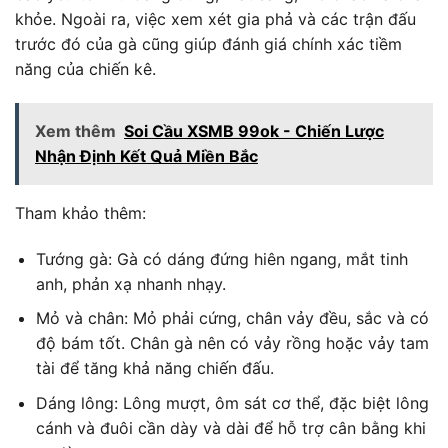
khỏe. Ngoài ra, việc xem xét gia phả và các trận đấu
trước đó của gà cũng giúp đánh giá chính xác tiềm
năng của chiến kê.
Xem thêm
Soi Cầu XSMB 99ok - Chiến Lược
Nhận Định Kết Quả Miền Bắc
Tham khảo thêm:
Tướng gà: Gà có dáng đứng hiên ngang, mắt tinh
anh, phản xạ nhanh nhạy.
Mỏ và chân: Mỏ phải cứng, chân vảy đều, sắc và có
độ bám tốt. Chân gà nên có vảy rồng hoặc vảy tam
tài để tăng khả năng chiến đấu.
Dáng lông: Lông mượt, ôm sát cơ thể, đặc biệt lông
cánh và đuôi cần dày và dài để hỗ trợ cân bằng khi