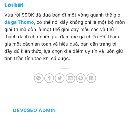
Lời kết
Vừa rồi 99OK đã đưa bạn đi một vòng quanh thế giới
đá gà Thomo
, có thể nói đây không chỉ là một bộ môn
giải trí mà còn là một thế giới đầy màu sắc và thử
thách dành cho những ai đam mê gà chiến. Để tham
gia một cách an toàn và hiệu quả, bạn cần trang bị
đầy đủ kiến thức, lựa chọn địa điểm uy tín và luôn giữ
tinh thần tỉnh táo khi cá cược.
DEV0SEO ADMIN