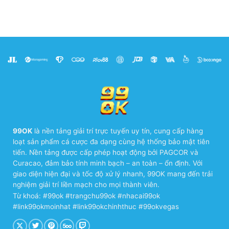
99OK
là nền tảng giải trí trực tuyến uy tín, cung cấp hàng
loạt sản phẩm cá cược đa dạng cùng hệ thống bảo mật tiên
tiến. Nền tảng được cấp phép hoạt động bởi PAGCOR và
Curacao, đảm bảo tính minh bạch – an toàn – ổn định. Với
giao diện hiện đại và tốc độ xử lý nhanh, 99OK mang đến trải
nghiệm giải trí liền mạch cho mọi thành viên.
Từ khoá: #99ok #trangchu99ok #nhacai99ok
#link99okmoinhat #link99okchinhthuc #99okvegas